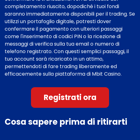
completamento riuscito, dopodiché i tuoi fondi
saranno immediatamente disponibili per il trading. Se
utilizzi un portafoglio digitale, potresti dover
confermare il pagamento con ulteriori passaggi
come l'inserimento di codici PIN o la ricezione di
messaggi di verifica sulla tua email o numero di
telefono registrato. Con questi semplici passaggi, il
tuo account sarà ricaricato in un attimo,
permettendoti di fare trading liberamente ed
efficacemente sulla piattaforma di Mbit Casino.
Registrati ora
Cosa sapere prima di ritirarti