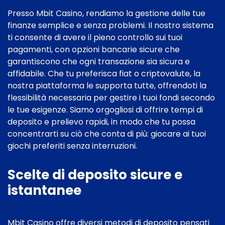
Presso Mbit Casino, rendiamo la gestione delle tue
finanze semplice e senza problemi. Il nostro sistema
ti consente di avere il pieno controllo sui tuoi
pagamenti, con opzioni bancarie sicure che
garantiscono che ogni transazione sia sicura e
affidabile. Che tu preferisca fiat o criptovalute, la
nostra piattaforma le supporta tutte, offrendoti la
flessibilità necessaria per gestire i tuoi fondi secondo
le tue esigenze. Siamo orgogliosi di offrire tempi di
deposito e prelievo rapidi, in modo che tu possa
concentrarti su ciò che conta di più: giocare ai tuoi
giochi preferiti senza interruzioni.
Scelte di deposito sicure e
istantanee
Mbit Casino offre diversi metodi di deposito pensati