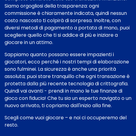
Siamo orgogliosi della trasparenza: ogni
commissione è chiaramente indicata, quindi nessun
costo nascosto ti colpirà di sorpresa. Inoltre, con
diversi metodi di pagamento a portata di mano, puoi
scegliere quello che ti si addice di più e iniziare a
giocare in un attimo.
Sappiamo quanto possano essere impazienti i
giocatori, ecco perché i nostri tempi di elaborazione
sono fulminei. La sicurezza è anche una priorità
assoluta; puoi stare tranquillo che ogni transazione è
protetta dalla più recente tecnologia di crittografia.
Quindi vai avanti - prendi in mano le tue finanze di
gioco con fiducia! Che tu sia un esperto navigato o un
nuovo arrivato, ti copriamo dall'inizio alla fine.
Scegli come vuoi giocare – e noi ci occuperemo del
resto.