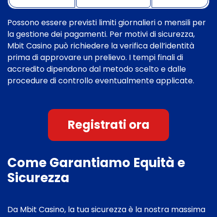
Possono essere previsti limiti giornalieri o mensili per
la gestione dei pagamenti. Per motivi di sicurezza,
Mbit Casino può richiedere la verifica dell’identità
prima di approvare un prelievo. I tempi finali di
accredito dipendono dal metodo scelto e dalle
procedure di controllo eventualmente applicate.
Registrati ora
Come Garantiamo Equità e
Sicurezza
Da Mbit Casino, la tua sicurezza è la nostra massima