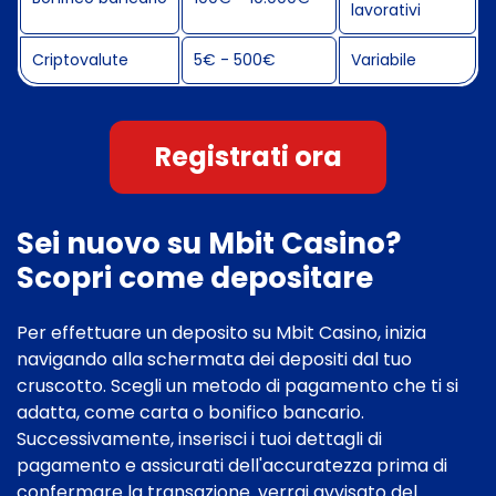
lavorativi
Criptovalute
5€ - 500€
Variabile
Registrati ora
Sei nuovo su Mbit Casino?
Scopri come depositare
Per effettuare un deposito su Mbit Casino, inizia
navigando alla schermata dei depositi dal tuo
cruscotto. Scegli un metodo di pagamento che ti si
adatta, come carta o bonifico bancario.
Successivamente, inserisci i tuoi dettagli di
pagamento e assicurati dell'accuratezza prima di
confermare la transazione. verrai avvisato del