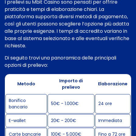
I prelievi su Mbit Casino sono pensati per offrire
praticità e tempi di elaborazione chiari. La
piattaforma supporta diversi metodi di pagamento,
così gli utenti possono scegliere l’opzione più adatta
alle proprie esigenze. I tempi di accredito variano in
base al sistema selezionato e alle eventuali verifiche
richieste.
Di seguito trovi una panoramica delle principali
opzioni di prelievo:
Importo di
Metodo
Elaborazione
prelievo
Bonifico
50€ - 1.000€
24 ore
bancario
E-wallet
20€ - 200€
Immediata
Carte bancarie
100€ - 5.000€
Fino a 72 ore