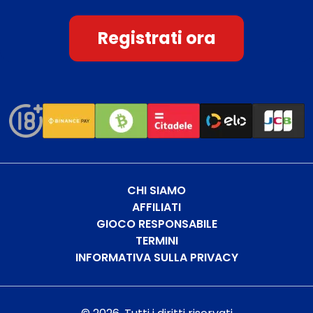
Registrati ora
CHI SIAMO
AFFILIATI
GIOCO RESPONSABILE
TERMINI
INFORMATIVA SULLA PRIVACY