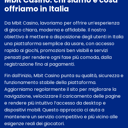
Mbit Casino: chi siamo e cosa
offriamo in Italia
Da Mbit Casino, lavoriamo per offrire un’esperienza
di gioco chiara, moderna e affidabile. Il nostro
obiettivo è mettere a disposizione degli utenti in Italia
una piattaforma semplice da usare, con accesso
rapido ai giochi, promozioni ben visibili e servizi
pensati per rendere ogni fase più comoda, dalla
registrazione fino ai pagamenti.
Fin dall’inizio, Mbit Casino punta su qualità, sicurezza e
funzionamento stabile della piattaforma.
Aggiorniamo regolarmente il sito per migliorare la
navigazione, velocizzare il caricamento delle pagine
e rendere più intuitivo l’accesso da desktop e
dispositivi mobili. Questo approccio ci aiuta a
mantenere un servizio competitivo e più vicino alle
esigenze reali dei giocatori.