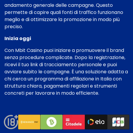
andamento generale delle campagne. Questo
permette di capire quali fonti di traffico funzionano
meglio e di ottimizzare la promozione in modo più
preciso.
Inizia oggi
Con Mbit Casino puoi iniziare a promuovere il brand
senza procedure complicate. Dopo la registrazione,
ricevi il tuo link di tracciamento personale e puoi
avviare subito le campagne. È una soluzione adatta a
chi cerca un programma di affiliazione in Italia con
struttura chiara, pagamenti regolari e strumenti
concreti per lavorare in modo efficiente.