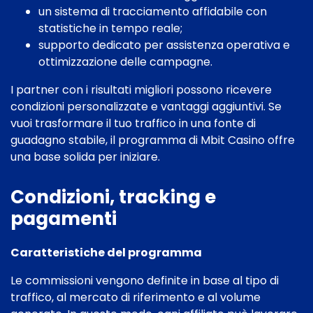
un sistema di tracciamento affidabile con
statistiche in tempo reale;
supporto dedicato per assistenza operativa e
ottimizzazione delle campagne.
I partner con i risultati migliori possono ricevere
condizioni personalizzate e vantaggi aggiuntivi. Se
vuoi trasformare il tuo traffico in una fonte di
guadagno stabile, il programma di Mbit Casino offre
una base solida per iniziare.
Condizioni, tracking e
pagamenti
Caratteristiche del programma
Le commissioni vengono definite in base al tipo di
traffico, al mercato di riferimento e al volume