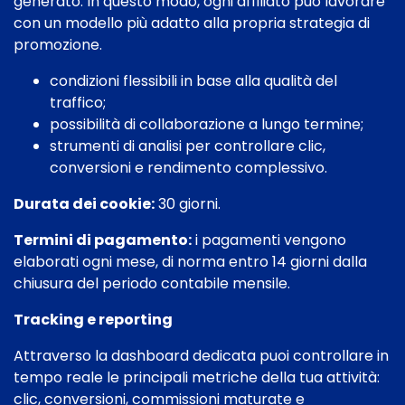
generato. In questo modo, ogni affiliato può lavorare
con un modello più adatto alla propria strategia di
promozione.
condizioni flessibili in base alla qualità del
traffico;
possibilità di collaborazione a lungo termine;
strumenti di analisi per controllare clic,
conversioni e rendimento complessivo.
Durata dei cookie:
30 giorni.
Termini di pagamento:
i pagamenti vengono
elaborati ogni mese, di norma entro 14 giorni dalla
chiusura del periodo contabile mensile.
Tracking e reporting
Attraverso la dashboard dedicata puoi controllare in
tempo reale le principali metriche della tua attività:
clic, conversioni, commissioni maturate e